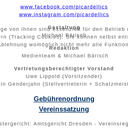
www.facebook.com/picardellics
www.instagram.com/picardellics
Gestaltung
ge von ihnen sind essenziell für den Betrieb
Michael Bärisch
rn (Tracking Cookies). Sie können selbst ent
Ablehnung womöglich nicht mehr alle Funktion
Redaktion
Medienteam & Michael Bärisch
Vertretungsberechtigter Vorstand
Uwe Lippold (Vorsitzender)
tin Genderjahn (Stellvertreterin + Schatzmeist
Gebührenordnung
Vereinssatzung
stergericht: Amtsgericht Dresden - Vereinsreg