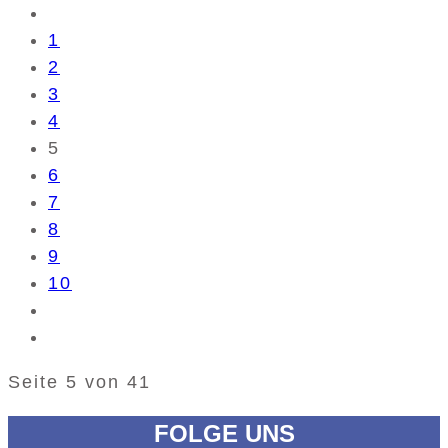
1
2
3
4
5
6
7
8
9
10
Seite 5 von 41
FOLGE UNS