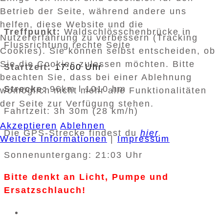
Betrieb der Seite, während andere uns
helfen, diese Website und die
Treffpunkt:
Waldschlösschenbrücke in
Nutzererfahrung zu verbessern (Tracking
Flussrichtung rechte Seite
Cookies). Sie können selbst entscheiden, ob
Sie die Cookies zulassen möchten. Bitte
Startzeit:
17:00 Uhr
beachten Sie, dass bei einer Ablehnung
Strecke:
96km l 1010 hm
womöglich nicht mehr alle Funktionalitäten
der Seite zur Verfügung stehen.
Fahrtzeit: 3h 30m (28 km/h)
Akzeptieren
Ablehnen
Die GPS-Strecke findest du
hier
.
Weitere Informationen
|
Impressum
Sonnenuntergang: 21:03 Uhr
Bitte denkt an Licht, Pumpe und
Ersatzschlauch!