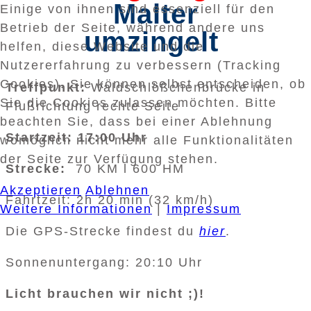
Malter
Einige von ihnen sind essenziell für den
Betrieb der Seite, während andere uns
umzingelt
helfen, diese Website und die
Nutzererfahrung zu verbessern (Tracking
Cookies). Sie können selbst entscheiden, ob
Treffpunkt:
Waldschlößchenbrücke in
Sie die Cookies zulassen möchten. Bitte
Flußrichtung rechte Seite
beachten Sie, dass bei einer Ablehnung
Startzeit: 17:00 Uhr
womöglich nicht mehr alle Funktionalitäten
der Seite zur Verfügung stehen.
Strecke:
70 KM l 600 HM
Akzeptieren
Ablehnen
Fahrtzeit: 2h 20 min (32 km/h)
Weitere Informationen
|
Impressum
Die GPS-Strecke findest du
hier
.
Sonnenuntergang: 20:10 Uhr
Licht brauchen wir nicht ;)!